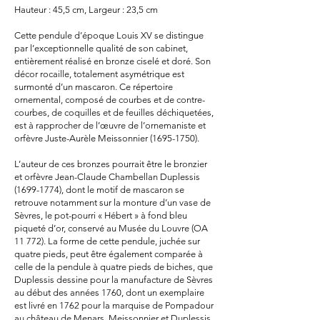
Hauteur : 45,5 cm, Largeur : 23,5 cm
Cette pendule d’époque Louis XV se distingue
par l’exceptionnelle qualité de son cabinet,
entièrement réalisé en bronze ciselé et doré. Son
décor rocaille, totalement asymétrique est
surmonté d’un mascaron. Ce répertoire
ornemental, composé de courbes et de contre-
courbes, de coquilles et de feuilles déchiquetées,
est à rapprocher de l’œuvre de l’ornemaniste et
orfèvre Juste-Aurèle Meissonnier
(1695-1750)
.
L’auteur de ces bronzes pourrait être le bronzier
et orfèvre Jean-Claude Chambellan Duplessis
(1699-1774)
, dont le motif de mascaron se
retrouve notamment sur la monture d’un vase de
Sèvres, le pot-pourri « Hébert » à fond bleu
piqueté d’or, conservé au Musée du Louvre (OA
11 772). La forme de cette pendule, juchée sur
quatre pieds, peut être également comparée à
celle de la pendule à quatre pieds de biches, que
Duplessis dessine pour la manufacture de Sèvres
au début des années 1760, dont un exemplaire
est livré en 1762 pour la marquise de Pompadour
au château de Menars. Meissonnier et Duplessis,