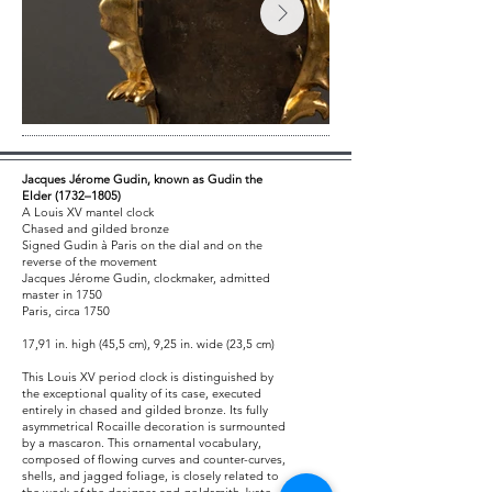
Jacques Jérome Gudin, known as Gudin the
Elder (1732–1805)
A Louis XV mantel clock
Chased and gilded bronze
Signed Gudin à Paris on the dial and on the
reverse of the movement
Jacques Jérome Gudin, clockmaker, admitted
master in 1750
Paris, circa 1750
17,91 in. high (45,5 cm), 9,25 in. wide (23,5 cm)
This Louis XV period clock is distinguished by
the exceptional quality of its case, executed
entirely in chased and gilded bronze. Its fully
asymmetrical Rocaille decoration is surmounted
by a mascaron. This ornamental vocabulary,
composed of flowing curves and counter-curves,
shells, and jagged foliage, is closely related to