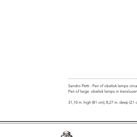
Sandro Petti - Pair of obelisk lamps circ
Pair of large obelisk lamps in transluce
31,10 in. high (81 cm), 8,27 in. deep (21 