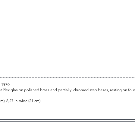
a 1970
nt Plexiglas on polished brass and partially chromed step bases, resting on four b
cm), 8,27 in. wide (21 cm)