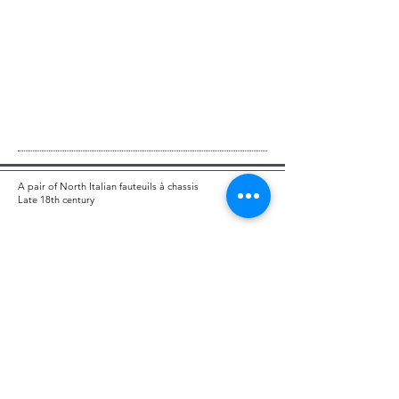
A pair of North Italian fauteuils à chassis
Late 18th century
galerie philippe
guegan
12, rue de l'Université