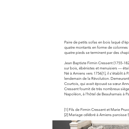
Paire de petits sofas en bois laqué d’ép
quatre montants en forme de colonnes f
quatre pieds se terminent par des chapi
Jean Baptiste Firmin Cressent (1755-182
sur bois, ébénistes et menuisiers — éta
Né à Amiens vers 1756[1], il s’établit à 
lendemain de la Révolution. Demeurant ru
Courtois, qui avait épousé sa sœur Anne
Cressent fournit de très nombreux sièges
Napoléon, à l’hôtel de Beauharnais à P
[1] Fils de Firmin Cressent et Marie Pru
[2] Mariage célébré à Amiens paroisse S