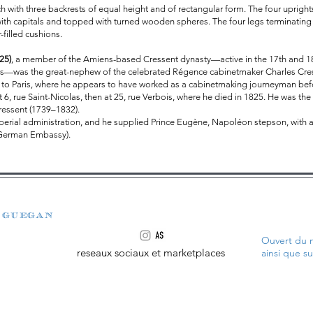
ch with three backrests of equal height and of rectangular form. The four upri
 with capitals and topped with turned wooden spheres. The four legs terminating
r-filled cushions.
25)
, a member of the Amiens-based Cressent dynasty—active in the 17th and 18
rs—was the great-nephew of the celebrated Régence cabinetmaker Charles Cre
o Paris, where he appears to have worked as a cabinetmaking journeyman before 
at 6, rue Saint-Nicolas, then at 25, rue Verbois, where he died in 1825. He was th
ressent (1739–1832).
erial administration, and he supplied Prince Eugène, Napoléon stepson, with a 
e German Embassy).
 guegan
Ouvert du m
reseaux sociaux et marketplaces
ainsi que s