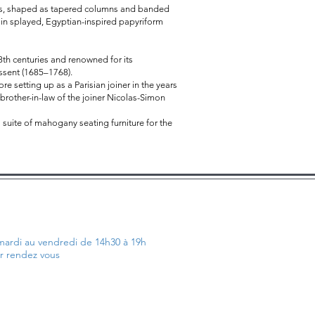
ghts, shaped as tapered columns and banded
 in splayed, Egyptian-inspired papyriform
th centuries and renowned for its
ssent (1685–1768).
setting up as a Parisian joiner in the years
e brother-in-law of the joiner Nicolas-Simon
suite of mahogany seating furniture for the
ardi au vendredi de 14h30 à 19h
ur rendez vous