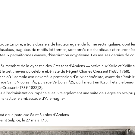
oque Empire, à trois dossiers de hauteur égale, de forme rectangulaire, dont le
uselées, baguées de motifs lotiformes, sont ornés de chapiteaux et couronnées
teaux papyriformes évasés, d’inspiration égyptienne. Les assises garnies de c
5), membre de la dynastie des Cressent d’Amiens — active aux XVIIe et XVIIIe si
it le petit-neveu du célèbre ébéniste du Régent Charles Cressent (1685-1768).
Paris où il semble avoir exercé la profession d’ouvrier ébéniste, avant de s’étab
e Saint Nicolas n°6, puis rue Verbois n°25, où il meurt en1825, il était le beau
 Cressent (1739-1832)[2].
 à l'administration impériale, et livra également une suite de sièges en acajou 
aris (actuelle ambassade d’Allemagne).
vost de la paroisse Saint Sulpice d’Amiens
aint Sulpice, le 27 mais 1738