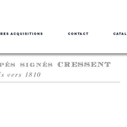
res acquisitions
Contact
Cata
apés signés CRESSENT
s vers 1810