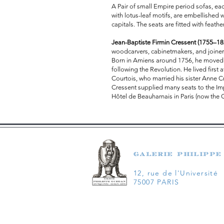
A Pair of small Empire period sofas, ea
with lotus-leaf motifs, are embellished
capitals. The seats are fitted with feathe
Jean-Baptiste Firmin Cressent (1755–18
woodcarvers, cabinetmakers, and joine
Born in Amiens around 1756, he moved t
following the Revolution. He lived first 
Courtois, who married his sister Anne C
Cressent supplied many seats to the Imp
Hôtel de Beauharnais in Paris (now th
galerie philippe
12, rue de l'Université
75007 PARIS